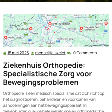
15 mei 2025
menselijk-skelet
0 Comments
15
menselijk-
mei
skelet
Ziekenhuis Orthopedie:
2025
Specialistische Zorg voor
Bewegingsproblemen
Orthopedie is een medisch specialisme dat zich richt op
het diagnosticeren, behandelen en voorkomen van
aandoeningen aan het bewegingsapparaat. In
ziekenhuizen over de hele wereld spelen orthopedische