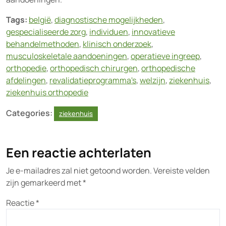
Tags:
belgië
,
diagnostische mogelijkheden
,
gespecialiseerde zorg
,
individuen
,
innovatieve
behandelmethoden
,
klinisch onderzoek
,
musculoskeletale aandoeningen
,
operatieve ingreep
,
orthopedie
,
orthopedisch chirurgen
,
orthopedische
afdelingen
,
revalidatieprogramma's
,
welzijn
,
ziekenhuis
,
ziekenhuis orthopedie
Categories:
ziekenhuis
Een reactie achterlaten
Je e-mailadres zal niet getoond worden.
Vereiste velden
zijn gemarkeerd met
*
Reactie
*