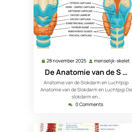
28 november 2025
menselijk-skelet
28
november
De Anatomie van de S …
2025
Anatomie van de Slokdarm en Luchtpijp
Anatomie van de Slokdarm en Luchtpijp De
slokdarm en…
0 Comments