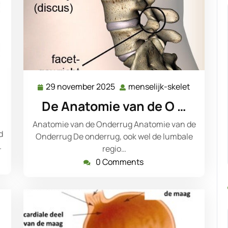
menselijk-
29 november 2025
menselijk-skelet
29
menselijk
skelet
november
skelet
De Anatomie van de O …
2025
Anatomie van de Onderrug Anatomie van de
d
Onderrug De onderrug, ook wel de lumbale
…
regio…
0 Comments