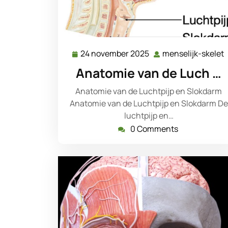
24 november 2025
menselijk-skelet
24
november
Anatomie van de Luch …
2025
Anatomie van de Luchtpijp en Slokdarm
Anatomie van de Luchtpijp en Slokdarm De
luchtpijp en…
0 Comments