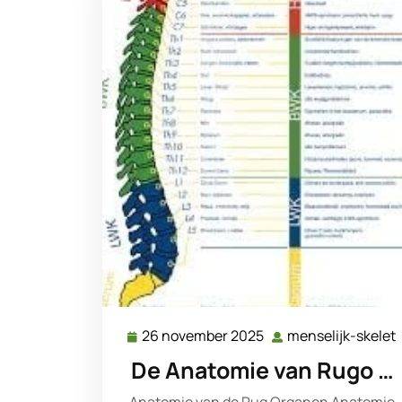
26 november 2025
menselijk-skelet
26
november
De Anatomie van Rugo …
2025
Anatomie van de Rug Organen Anatomie