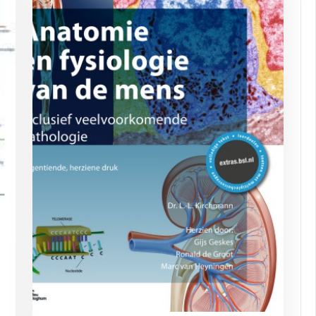
menselijk-
skelet