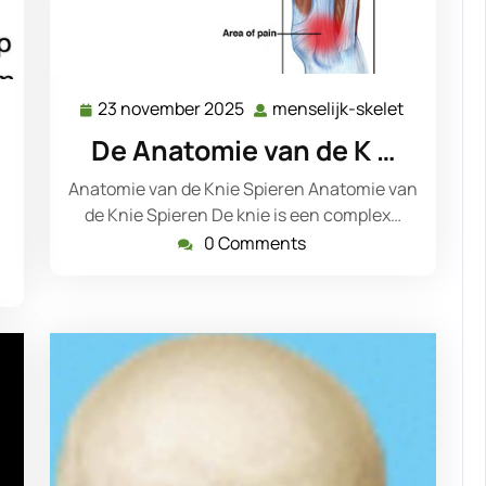
23 november 2025
menselijk-skelet
23
menselijk
menselijk-
november
skelet
skelet
De Anatomie van de K …
2025
Anatomie van de Knie Spieren Anatomie van
de Knie Spieren De knie is een complex…
0 Comments