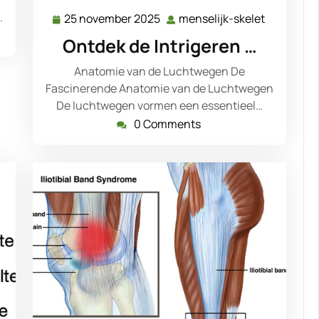
…
25 november 2025
menselijk-skelet
25
menselijk
november
skelet
Ontdek de Intrigeren …
2025
Anatomie van de Luchtwegen De
Fascinerende Anatomie van de Luchtwegen
De luchtwegen vormen een essentieel…
0 Comments