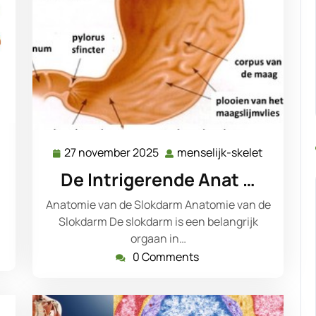
menselijk-
27 november 2025
menselijk-skelet
27
menselijk
skelet
november
skelet
De Intrigerende Anat …
2025
Anatomie van de Slokdarm Anatomie van de
Slokdarm De slokdarm is een belangrijk
orgaan in…
0 Comments