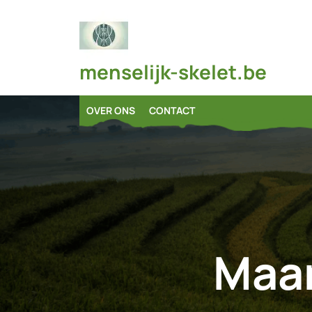
Skip
to
content
menselijk-skelet.be
OVER ONS
CONTACT
Maa