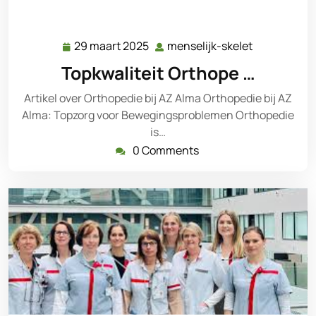
29 maart 2025
menselijk-skelet
29
menselijk-
maart
skelet
Topkwaliteit Orthope …
2025
Artikel over Orthopedie bij AZ Alma Orthopedie bij AZ
Alma: Topzorg voor Bewegingsproblemen Orthopedie
is…
0 Comments