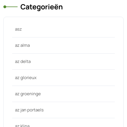
Categorieën
asz
az alma
az delta
az glorieux
az groeninge
az jan portaels
az klina