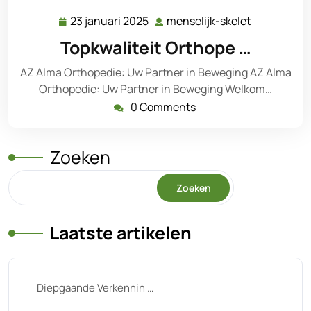
23 januari 2025
menselijk-skelet
23
menselijk-
januari
skelet
Topkwaliteit Orthope …
2025
AZ Alma Orthopedie: Uw Partner in Beweging AZ Alma
Orthopedie: Uw Partner in Beweging Welkom…
0 Comments
Zoeken
Zoeken
Laatste artikelen
Diepgaande Verkennin …