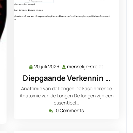
20 juli 2026
menselijk-skelet
20
menselijk-
juli
skelet
Diepgaande Verkennin …
elijk-
2026
et
Anatomie van de Longen De Fascinerende
Anatomie van de Longen De longen zijn een
r
essentieel…
0 Comments