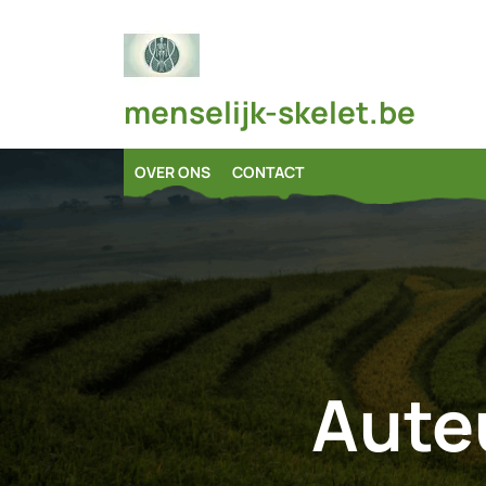
Skip
to
content
menselijk-skelet.be
OVER ONS
CONTACT
Aute