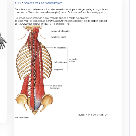
elijk-
et