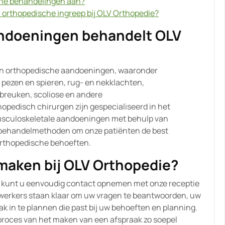
che behandelingen aan?
n orthopedische ingreep bij OLV Orthopedie?
ndoeningen behandelt OLV
an orthopedische aandoeningen, waaronder
 pezen en spieren, rug- en nekklachten,
tbreuken, scoliose en andere
pedisch chirurgen zijn gespecialiseerd in het
usculoskeletale aandoeningen met behulp van
 behandelmethoden om onze patiënten de best
 orthopedische behoeften.
 maken bij OLV Orthopedie?
e kunt u eenvoudig contact opnemen met onze receptie
dewerkers staan klaar om uw vragen te beantwoorden, uw
ak in te plannen die past bij uw behoeften en planning.
proces van het maken van een afspraak zo soepel