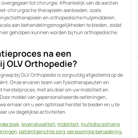
overgegaan tot chirurgie. Afhankelijk van de aard en
iet-chirurgische therapieën aanbieden, zoals
injectietherapieën en orthopedische hulpmiddelen.
 scala aan behandelingsmogelijkheden te bieden, zodat
manier geholpen kunnen worden bij hun orthopedische
atieproces na een
ij OLV Orthopedie?
greep bij OLV Orthopedie is zorgvuldig afgestemd op de
tiënt. Onze ervaren team van fysiotherapeuten en
et herstelproces, met als doel om uw mobiliteit en
n. Door middel van gepersonaliseerde oefeningen,
we ernaar om u een optimaal herstel te bieden en u te
ar uw dagelijkse activiteiten.
onderzoek
,
levenskwaliteit
,
mobiliteit
,
multidisciplinaire
eningen
,
patiëntgerichte zorg
,
persoonlijke benadering
,