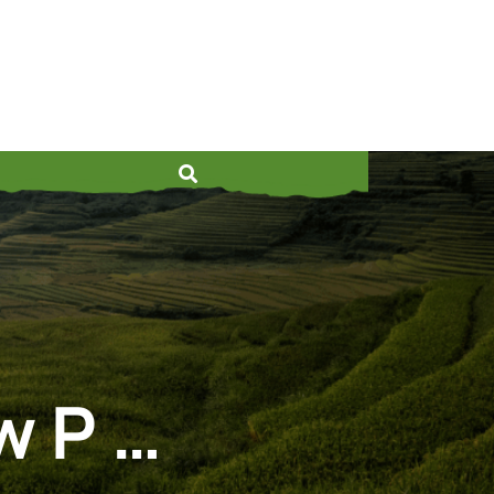
w P …