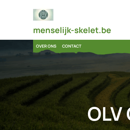
Skip
to
content
menselijk-skelet.be
OVER ONS
CONTACT
OLV 