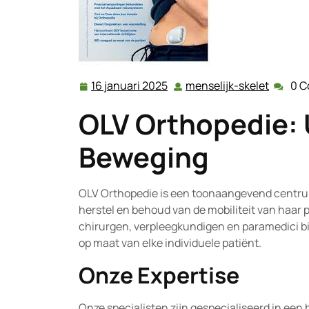
16 januari 2025
menselijk-skelet
0 
16
menseli
januari
skelet
OLV Orthopedie: 
2025
Beweging
OLV Orthopedie is een toonaangevend centrum 
herstel en behoud van de mobiliteit van haar
chirurgen, verpleegkundigen en paramedici 
op maat van elke individuele patiënt.
Onze Expertise
Onze specialisten zijn gespecialiseerd in ee