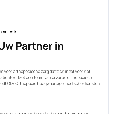
Comments
jk-
Uw Partner in
voor orthopedische zorg dat zich inzet voor het
 patiënten. Met een team van ervaren orthopedisch
biedt OLV Orthopedie hoogwaardige medische diensten
n breed scala aan orthopedische aandoeningen en