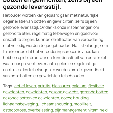
gezonde levensstijl.
Het ouder worden kan gepaard gaan met natuurlijke
degeneratie van botten en gewrichten, zelfs bij een
gezonde levensstijl. Ondanks onze inspanningen om
gezond te eten, regelmatig te bewegen en goed voor
onszelf te zorgen, kunnen de effecten van veroudering
niet volledig worden tegengehouden. Het is belangrijk om
te erkennen dat het verouderingsproces invloed kan
hebben op de structuur en functionaliteit van ons skelet,
waardoor preventieve maatregelen en regelmatige
controles des te belangrijker worden om de gezondheid
van onze botten en gewrichten te behouden.
Tags:
actief leven
,
artritis
,
blessures
,
calcium
,
flexibele
gewrichten
,
gewrichten
,
gezond gewicht
,
gezonde botten
,
gezonde botten en gewrichten
,
goede houding
,
lichaamsbeweging
,
lichaamshouding
,
mobiliteit
,
osteoporose
,
overbelasting
,
pijnmanagement
,
vitamine d