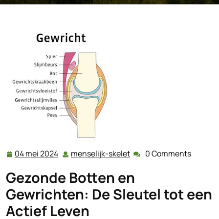
04 mei 2024
menselijk-skelet
0 Comments
04
menselijk-
mei
skelet
Gezonde Botten en
2024
Gewrichten: De Sleutel tot een
Actief Leven