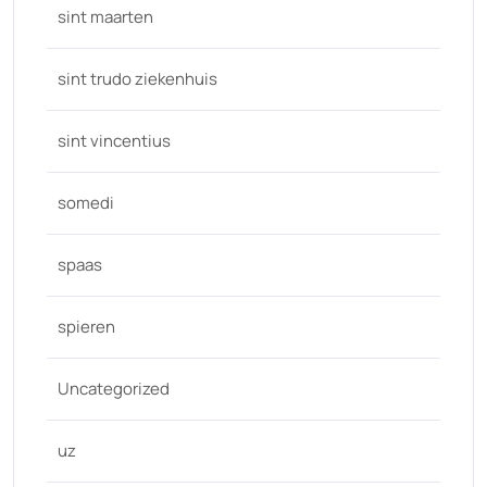
sint maarten
sint trudo ziekenhuis
sint vincentius
somedi
spaas
spieren
Uncategorized
uz