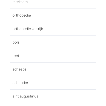
merksem
orthopedie
orthopedie kortrijk
pols
reet
schaeps
schouder
sint augustinus