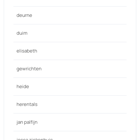
deurne
duim
elisabeth
gewrichten
heide
herentals
jan palfijn
jessa ziekenhuis