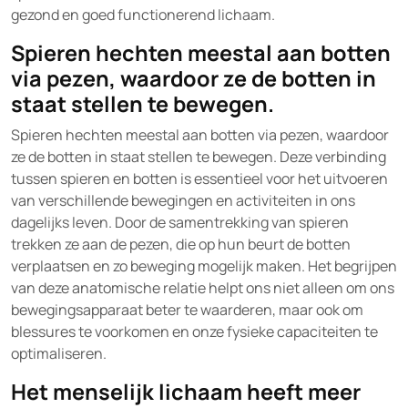
gezond en goed functionerend lichaam.
Spieren hechten meestal aan botten
via pezen, waardoor ze de botten in
staat stellen te bewegen.
Spieren hechten meestal aan botten via pezen, waardoor
ze de botten in staat stellen te bewegen. Deze verbinding
tussen spieren en botten is essentieel voor het uitvoeren
van verschillende bewegingen en activiteiten in ons
dagelijks leven. Door de samentrekking van spieren
trekken ze aan de pezen, die op hun beurt de botten
verplaatsen en zo beweging mogelijk maken. Het begrijpen
van deze anatomische relatie helpt ons niet alleen om ons
bewegingsapparaat beter te waarderen, maar ook om
blessures te voorkomen en onze fysieke capaciteiten te
optimaliseren.
Het menselijk lichaam heeft meer