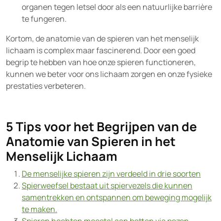
organen tegen letsel door als een natuurlijke barrière
te fungeren.
Kortom, de anatomie van de spieren van het menselijk
lichaam is complex maar fascinerend. Door een goed
begrip te hebben van hoe onze spieren functioneren,
kunnen we beter voor ons lichaam zorgen en onze fysieke
prestaties verbeteren.
5 Tips voor het Begrijpen van de
Anatomie van Spieren in het
Menselijk Lichaam
De menselijke spieren zijn verdeeld in drie soorten
Spierweefsel bestaat uit spiervezels die kunnen
samentrekken en ontspannen om beweging mogelijk
te maken.