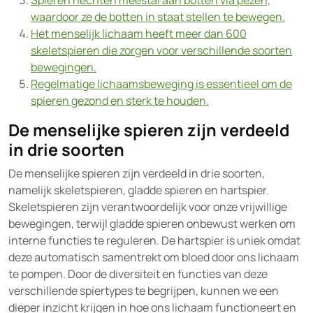
Spieren hechten meestal aan botten via pezen,
waardoor ze de botten in staat stellen te bewegen.
Het menselijk lichaam heeft meer dan 600
skeletspieren die zorgen voor verschillende soorten
bewegingen.
Regelmatige lichaamsbeweging is essentieel om de
spieren gezond en sterk te houden.
De menselijke spieren zijn verdeeld
in drie soorten
De menselijke spieren zijn verdeeld in drie soorten,
namelijk skeletspieren, gladde spieren en hartspier.
Skeletspieren zijn verantwoordelijk voor onze vrijwillige
bewegingen, terwijl gladde spieren onbewust werken om
interne functies te reguleren. De hartspier is uniek omdat
deze automatisch samentrekt om bloed door ons lichaam
te pompen. Door de diversiteit en functies van deze
verschillende spiertypes te begrijpen, kunnen we een
dieper inzicht krijgen in hoe ons lichaam functioneert en