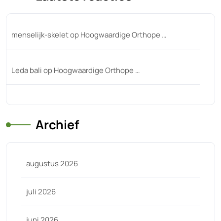
menselijk-skelet
op
Hoogwaardige Orthope …
Leda bali
op
Hoogwaardige Orthope …
Archief
augustus 2026
juli 2026
juni 2026