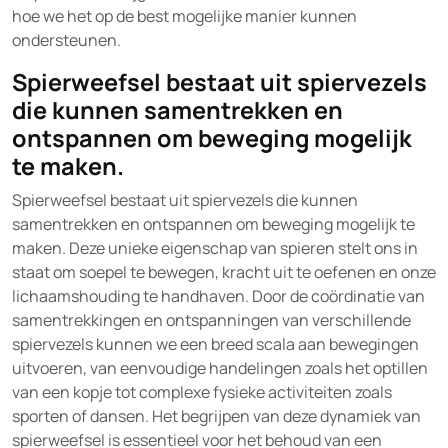
hoe we het op de best mogelijke manier kunnen
ondersteunen.
Spierweefsel bestaat uit spiervezels
die kunnen samentrekken en
ontspannen om beweging mogelijk
te maken.
Spierweefsel bestaat uit spiervezels die kunnen
samentrekken en ontspannen om beweging mogelijk te
maken. Deze unieke eigenschap van spieren stelt ons in
staat om soepel te bewegen, kracht uit te oefenen en onze
lichaamshouding te handhaven. Door de coördinatie van
samentrekkingen en ontspanningen van verschillende
spiervezels kunnen we een breed scala aan bewegingen
uitvoeren, van eenvoudige handelingen zoals het optillen
van een kopje tot complexe fysieke activiteiten zoals
sporten of dansen. Het begrijpen van deze dynamiek van
spierweefsel is essentieel voor het behoud van een