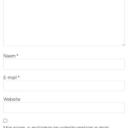
Naam
*
E-mail
*
Website
Mijn naam, e-mailadres en website opslaan in deze