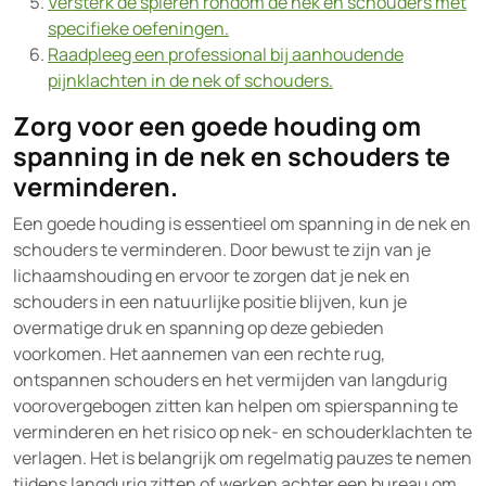
Versterk de spieren rondom de nek en schouders met
specifieke oefeningen.
Raadpleeg een professional bij aanhoudende
pijnklachten in de nek of schouders.
Zorg voor een goede houding om
spanning in de nek en schouders te
verminderen.
Een goede houding is essentieel om spanning in de nek en
schouders te verminderen. Door bewust te zijn van je
lichaamshouding en ervoor te zorgen dat je nek en
schouders in een natuurlijke positie blijven, kun je
overmatige druk en spanning op deze gebieden
voorkomen. Het aannemen van een rechte rug,
ontspannen schouders en het vermijden van langdurig
voorovergebogen zitten kan helpen om spierspanning te
verminderen en het risico op nek- en schouderklachten te
verlagen. Het is belangrijk om regelmatig pauzes te nemen
tijdens langdurig zitten of werken achter een bureau om