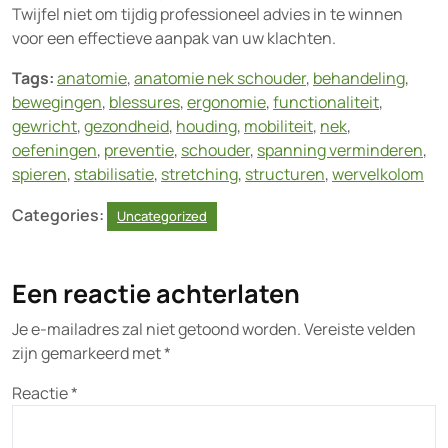
Twijfel niet om tijdig professioneel advies in te winnen
voor een effectieve aanpak van uw klachten.
Tags:
anatomie
,
anatomie nek schouder
,
behandeling
,
bewegingen
,
blessures
,
ergonomie
,
functionaliteit
,
gewricht
,
gezondheid
,
houding
,
mobiliteit
,
nek
,
oefeningen
,
preventie
,
schouder
,
spanning verminderen
,
spieren
,
stabilisatie
,
stretching
,
structuren
,
wervelkolom
Categories:
Uncategorized
Een reactie achterlaten
Je e-mailadres zal niet getoond worden.
Vereiste velden
zijn gemarkeerd met
*
Reactie
*