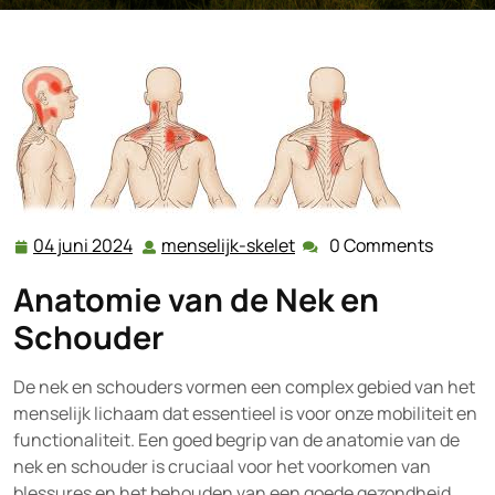
04 juni 2024
menselijk-skelet
0 Comments
04
menselijk-
juni
skelet
Anatomie van de Nek en
2024
Schouder
De nek en schouders vormen een complex gebied van het
menselijk lichaam dat essentieel is voor onze mobiliteit en
functionaliteit. Een goed begrip van de anatomie van de
nek en schouder is cruciaal voor het voorkomen van
blessures en het behouden van een goede gezondheid.