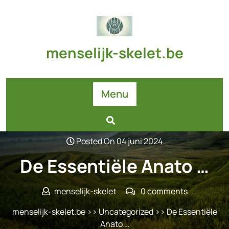
Skip
to
content
menselijk-skelet.be
Menu
Posted On 04 juni 2024
De Essentiële Anato …
menselijk-skelet
0 comments
menselijk-skelet.be
>>
Uncategorized
>> De Essentiële
Anato …