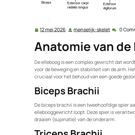
12 mei 2026
menselijk-skelet
0 Com
12
menselijk-
mei
skelet
Anatomie van de 
2026
De elleboog is een complex gewricht dat wordt
voor de beweging en stabiliteit van de arm. H
cruciaal voor het behoud van een goede gezond
Biceps Brachii
De biceps brachii is een tweehoofdige spier a
ellebooggewricht loopt. Deze spier is verantwo
draaien (supinatie) van de onderarm.
Triceps Brachii