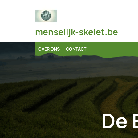
Skip
to
content
menselijk-skelet.be
OVER ONS
CONTACT
De 