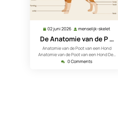
02 juni 2026
menselijk-skelet
02
men
juni
ske
De Anatomie van de P …
2026
Anatomie van de Poot van een Hond
Anatomie van de Poot van een Hond De…
0 Comments