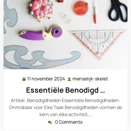
11 november 2024
menselijk-skelet
11
menselijk-
november
skelet
Essentiële Benodigd …
2024
Artikel: Benodigdheden Essentiële Benodigdheden:
Onmisbaar voor Elke Taak Benodigdheden vormen de
kern van elke activiteit,…
0 Comments