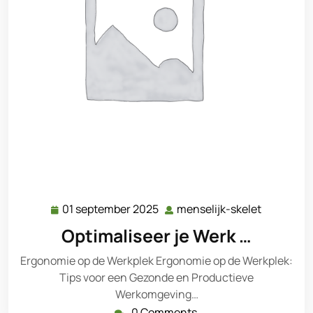
01 september 2025
menselijk-skelet
01
menselijk
september
skelet
Optimaliseer je Werk …
2025
Ergonomie op de Werkplek Ergonomie op de Werkplek:
Tips voor een Gezonde en Productieve
Werkomgeving…
0 Comments