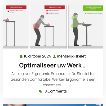
16 oktober 2024
menselijk-skelet
16
menselijk-
oktober
skelet
Optimaliseer uw Werk …
2024
Artikel over Ergonomie Ergonomie: De Sleutel tot
Gezond en Comfortabel Werken Ergonomie is een
essentieel…
0 Comments