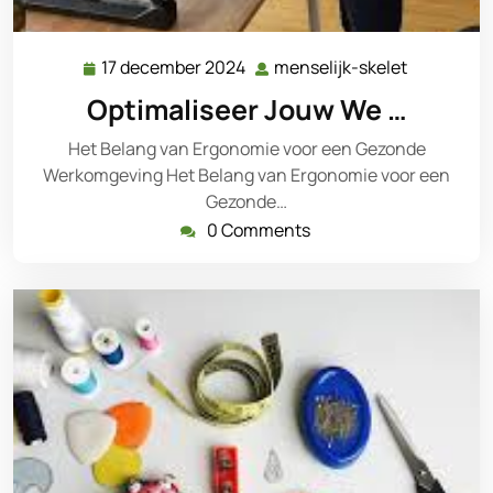
17 december 2024
menselijk-skelet
17
menselijk-
december
skelet
Optimaliseer Jouw We …
2024
Het Belang van Ergonomie voor een Gezonde
Werkomgeving Het Belang van Ergonomie voor een
Gezonde…
0 Comments