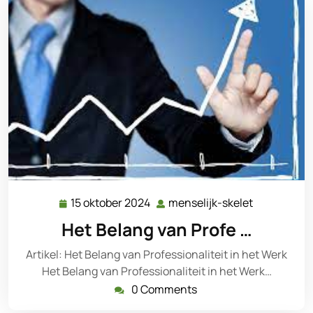
15 oktober 2024
menselijk-skelet
15
menselijk-
oktober
skelet
Het Belang van Profe …
2024
Artikel: Het Belang van Professionaliteit in het Werk
Het Belang van Professionaliteit in het Werk…
0 Comments