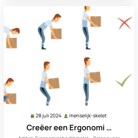
28 juli 2024
menselijk-skelet
28
menselijk-
juli
skelet
Creëer een Ergonomi …
2024