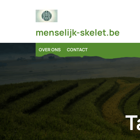
Skip
to
content
menselijk-skelet.be
OVER ONS
CONTACT
T